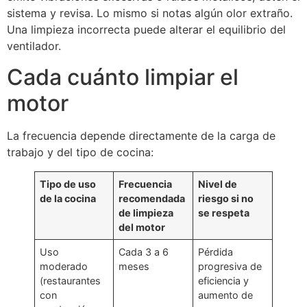
sistema y revisa. Lo mismo si notas algún olor extraño.
Una limpieza incorrecta puede alterar el equilibrio del
ventilador.
Cada cuánto limpiar el
motor
La frecuencia depende directamente de la carga de
trabajo y del tipo de cocina:
Tipo de uso
Frecuencia
Nivel de
de la cocina
recomendada
riesgo si no
de limpieza
se respeta
del motor
Uso
Cada 3 a 6
Pérdida
moderado
meses
progresiva de
(restaurantes
eficiencia y
con
aumento de