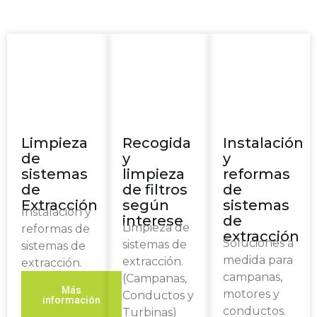
Limpieza
Recogida
Instalación
de
y
y
sistemas
limpieza
reformas
de
de filtros
de
Extracción
según
sistemas
Instalación y
interese
de
Limpieza de
reformas de
extracción
Soluciones a
sistemas de
sistemas de
medida para
extracción.
extracción.
campanas,
(Campanas,
Más
motores y
Conductos y
información
conductos.
Turbinas)