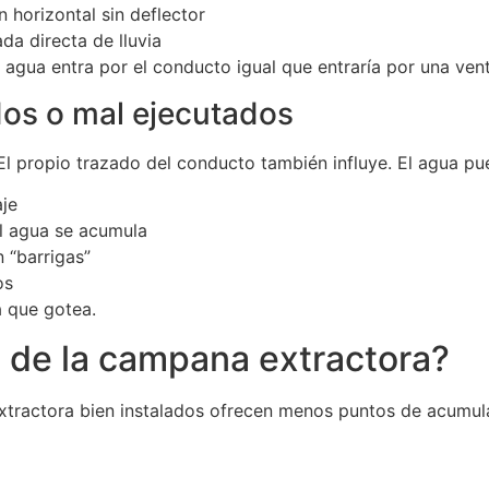
n horizontal sin deflector
da directa de lluvia
 agua entra por el conducto igual que entraría por una ven
os o mal ejecutados
 El propio trazado del conducto también influye. El agua 
aje
l agua se acumula
 “barrigas”
os
 que gotea.
bo de la campana extractora?
xtractora bien instalados ofrecen menos puntos de acumula