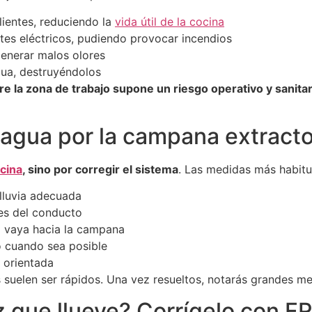
lientes, reduciendo la
vida útil de la cocina
es eléctricos, pudiendo provocar incendios
generar malos olores
gua, destruyéndolos
e la zona de trabajo supone un riesgo operativo y sanitar
 agua por la campana extracto
ocina
, sino por corregir el sistema
. Las medidas más habitu
illuvia adecuada
nes del conducto
o vaya hacia la campana
do cuando sea posible
n orientada
s suelen ser rápidos. Una vez resueltos, notarás grandes me
z que llueve? Corrígelo con 