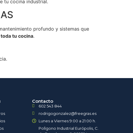
e tu cocina industrial.
GRAS
e mantenimiento profundo y sistemas que
 toda tu cocina
.
cia.
u
Contacto
602 543 844
ros
rodrigogonzalez@freegras.es
ios
Lunes a Viernes 9:00 a 21:00 h.
os
Polìgono Industrial Európolis, C.