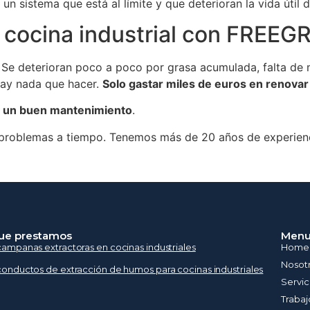
un sistema que está al límite y que deterioran la vida útil d
tu cocina industrial con FREE
e. Se deterioran poco a poco por grasa acumulada, falta d
 hay nada que hacer.
Solo gastar miles de euros en renovar
n un buen mantenimiento
.
roblemas a tiempo. Tenemos más de 20 años de experien
que prestamos
Men
ampanas extractoras en cocinas industriales
Home
Nosot
onductos de extracción de humos para cocinas industriales
Servic
Trabaj